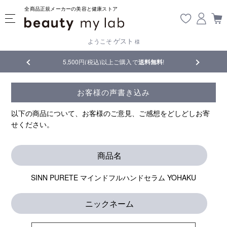
全商品正規メーカーの美容と健康ストア
ゲスト
ようこそ
様
品
5,500円(税込)以上ご購入で
送料無料
!
【重要】熊
お客様の声書き込み
以下の商品について、お客様のご意見、ご感想をどしどしお寄
せください。
商品名
SINN PURETE マインドフルハンドセラム YOHAKU
ニックネーム