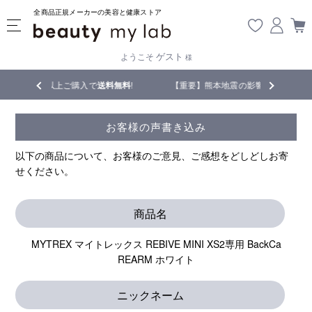
全商品正規メーカーの美容と健康ストア
ゲスト
ようこそ
様
ご購入で
送料無料
!
【重要】熊本地震の影響により遅延が生じております
お客様の声書き込み
以下の商品について、お客様のご意見、ご感想をどしどしお寄
せください。
商品名
MYTREX マイトレックス REBIVE MINI XS2専用 BackCa
REARM ホワイト
ニックネーム