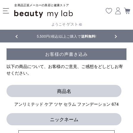
全商品正規メーカーの美容と健康ストア
ゲスト
ようこそ
様
5,500円(税込)以上ご購入で
送料無料
!
【重要】熊本
お客様の声書き込み
以下の商品について、お客様のご意見、ご感想をどしどしお寄
せください。
商品名
アンリミテッド ケア ツヤ セラム ファンデーション 674
ニックネーム