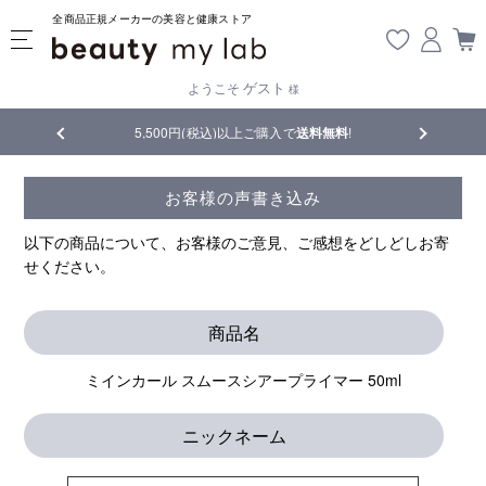
全商品正規メーカーの美容と健康ストア
ゲスト
ようこそ
様
5,500円(税込)以上ご購入で
送料無料
!
【重要】熊本
お客様の声書き込み
以下の商品について、お客様のご意見、ご感想をどしどしお寄
せください。
商品名
ミインカール スムースシアープライマー 50ml
ニックネーム