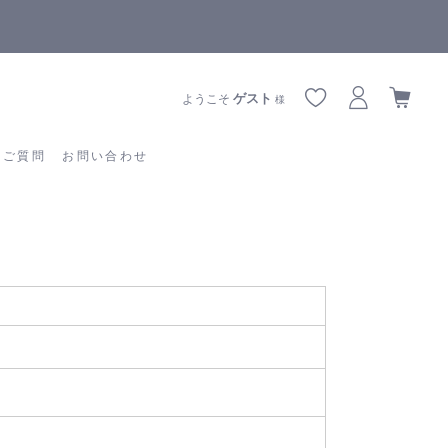
【重要】熊本地震の影響によりお届けに遅延が生じております
あるご質問
お問い合わせ
ゲスト
ようこそ
様
るご質問
お問い合わせ