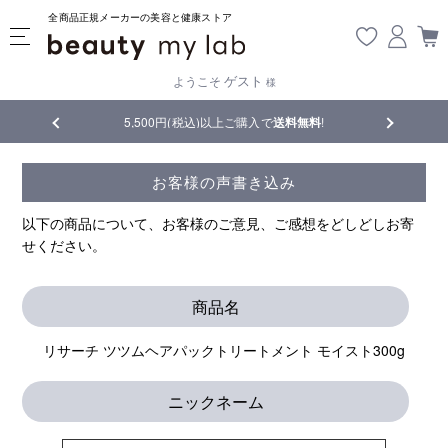
全商品正規メーカーの美容と健康ストア
ゲスト
ようこそ
様
品
5,500円(税込)以上ご購入で
送料無料
!
【重要】熊
お客様の声書き込み
以下の商品について、お客様のご意見、ご感想をどしどしお寄
せください。
商品名
リサーチ ツツムヘアパックトリートメント モイスト300g
ニックネーム