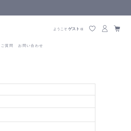
【重要】熊本地震の影響によりお届けに遅延が生じております
あるご質問
お問い合わせ
ゲスト
ようこそ
様
るご質問
お問い合わせ