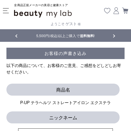
全商品正規メーカーの美容と健康ストア
ゲスト
ようこそ
様
5,500円(税込)以上ご購入で
送料無料
!
【重要】熊本
お客様の声書き込み
以下の商品について、お客様のご意見、ご感想をどしどしお寄
せください。
商品名
P-UP テラヘルツ ストレートアイロン エクステラ
ニックネーム