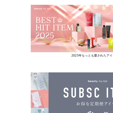
ビューティーマイラボ
エックストリートメント
X TREATMENT
フィヨーレコスメティクス
エナディア
フェスティノ
ENADEA
Fork
エポ
epo
ブライト
エムビーエフエフ
フローリストジャパン
MBFF
エルジューダ
ホーユー
Elujuda
ボジコ
エレクトロン
2025年もっとも愛されたア
ELECTRON
ボズレー
オースキンアンドヘア
マイトレックス
O SKIN ＆ HAIR
マイクロバブル・ジャパン
オーバイトーリ
OW BYE TORI
マデナ
オベリクス
ミルボン
OVERics
オルディーブシーディル
ムーンパンツ
ORDEVE Seadil
Mellia
オルビス
MediProduct
ORBIS
カドー
mous.
cado