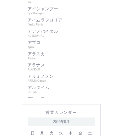
im
肌美和
アイシャンプー
グッドシング
Eye Shampoo
クラプロックス
アイムラフロリア
I'm La Floria
グランパーム
アデノバイタル
クレイツイオン
ADENOVITAL
アプロ
ケアネス
apro
ケラフェクト
アラスカ
サハラ・インターナショナルグル
Alaska
ープ
アラナス
ALANOUS
サントレッグ
アリミノメン
GMコーポレーション
ARIMINO men
アルタイム
season4
ULTIME
資生堂
アレース
シュワルツコフ
ARES
アロンザ
自由が丘クリニック
営業カレンダー
ALONZA
shu uemura
アンダーバープラス
2026年8月
underbar plus
シン ピュルテ
アンドウェイビー
日
月
火
水
木
金
土
ストレーニア