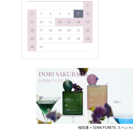
&WAVEY
1
soel
イエルネス
YELLNESS
タマリス
2
3
4
5
6
7
8
イロノワ
タングルティーザー
9
10
11
12
13
14
15
IRONOWA
ヴァリジョア
ダイソン
16
17
18
19
20
21
22
Varijoie
ディアテック
23
24
25
26
27
28
29
ウェーボ ジュカーラ
デミコスメティクス
Uevo Jouecara
30
31
ウルティア
デルマドール
URUTIER
NAKAGAWA
エアンス
EANS
中野製薬
エイジア
NAKAMA-Lab
agea
ナプラ
エヴィ
Evi
pad
エクスフリーク
ピアセラボ
XFLEEK
エコウイン
b-ex
ECOUIN
美心舎
エスタブリッシュ
ビーファースト
ESTABLISHED
桜田通 × SINN PURETE 
エスハートエス
Bフロンティア
S・HEART・S