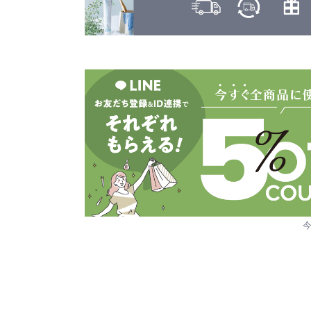
ヤーマン
カヒ
KAHI
ユーグレナ
カラーガジェット
LILAY
COLOR GADGET
LISARCH
キヌージョ
KINUJO
ルベル
キャラバン
RETOUCH
CARAVAN
クオルシア
LOWBAL
QUALUCIA
ロレアル
グッバイイエロー/オレンジ
GOODBYE YELLOW ＆ GOODBYE ORANGE
クフラ
qufra
クラプロックス
CURAPROX
グランドリンケージ
GRANDLINKAGE
グランパーム
GRAN PARMU
クレイエステ
CLAY ESTHE
クレイツ
CREATEs