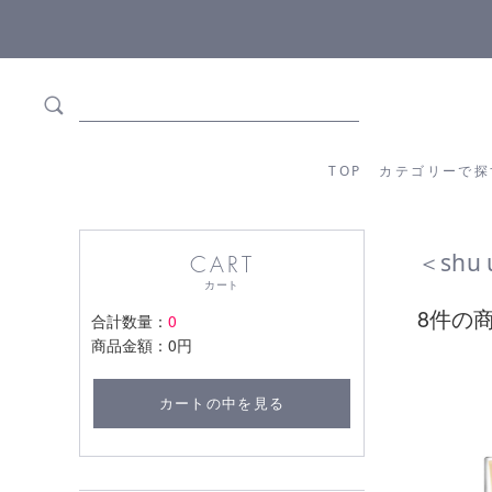
5,500円(税込)以上ご購入で
送料550円(税込)無料
!
TOP
カテゴリーか
TOP
カテゴリーで探
＜shu
CART
カート
8件の
合計数量：
0
商品金額：
0円
カートの中を見る