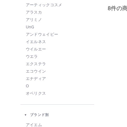
アーティックコスメ
8件の
アラスカ
アリミノ
UnG
アンドウェイビー
イエルネス
ウイルエー
ウエラ
エクステラ
エコウイン
エナディア
O
オベリクス
オルビス
カドー
ブランド別
KAHI
KINUJO
アイエム