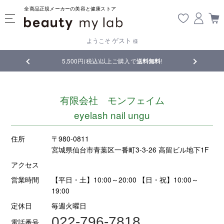
全商品正規メーカーの美容と健康ストア
ゲスト
ようこそ
様
品
5,500円(税込)以上ご購入で
送料無料
!
【重要】熊
有限会社 モンフェイム
eyelash nail ungu
住所
〒980-0811
宮城県仙台市青葉区一番町3-3-26 高留ビル地下1F
アクセス
営業時間
【平日・土】10:00～20:00 【日・祝】10:00～
19:00
定休日
毎週火曜日
022-796-7818
電話番号