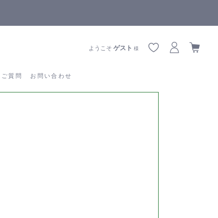
【重要】熊本地震の影響によりお届けに遅延が生じております
あるご質問
お問い合わせ
ゲスト
ようこそ
様
るご質問
お問い合わせ