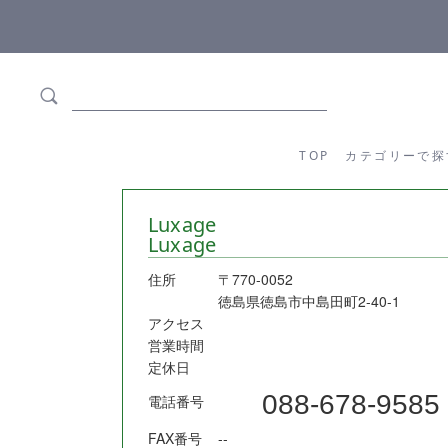
5,500円(税込)以上ご購入で
送料550円(税込)無料
!
TOP
カテゴリーか
TOP
カテゴリーで探
Luxage
Luxage
住所
〒770-0052
徳島県徳島市中島田町2-40-1
アクセス
営業時間
定休日
088-678-9585
電話番号
FAX番号
--