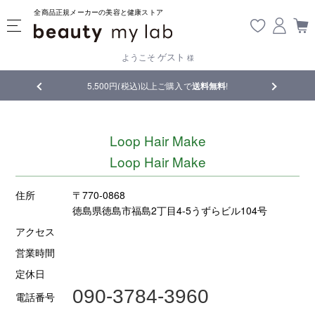
全商品正規メーカーの美容と健康ストア
ゲスト
ようこそ
様
品
5,500円(税込)以上ご購入で
送料無料
!
【重要】熊
Loop Hair Make
Loop Hair Make
住所
〒770-0868
徳島県徳島市福島2丁目4-5うずらビル104号
アクセス
営業時間
定休日
090-3784-3960
電話番号