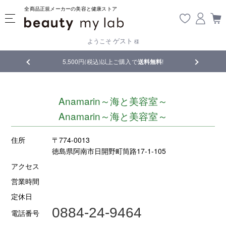
全商品正規メーカーの美容と健康ストア
ゲスト
ようこそ
様
品
5,500円(税込)以上ご購入で
送料無料
!
【重要】熊
Anamarin～海と美容室～
Anamarin～海と美容室～
住所
〒774-0013
徳島県阿南市日開野町筒路17-1-105
アクセス
営業時間
定休日
0884-24-9464
電話番号