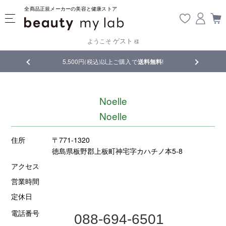
全商品正規メーカーの美容と健康ストア
ゲスト
ようこそ
様
品
5,500円(税込)以上ご購入で
送料無料
!
【重要】熊
Noelle
Noelle
住所
〒771-1320
徳島県板野郡上板町神宅字カハチノ本5-8
アクセス
営業時間
定休日
電話番号
088-694-6501