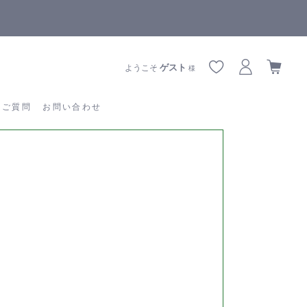
【重要】熊本地震の影響によりお届けに遅延が生じております
あるご質問
お問い合わせ
ゲスト
ようこそ
様
るご質問
お問い合わせ