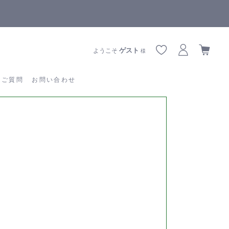
【重要】熊本地震の影響によりお届けに遅延が生じております
あるご質問
お問い合わせ
ゲスト
ようこそ
様
るご質問
お問い合わせ