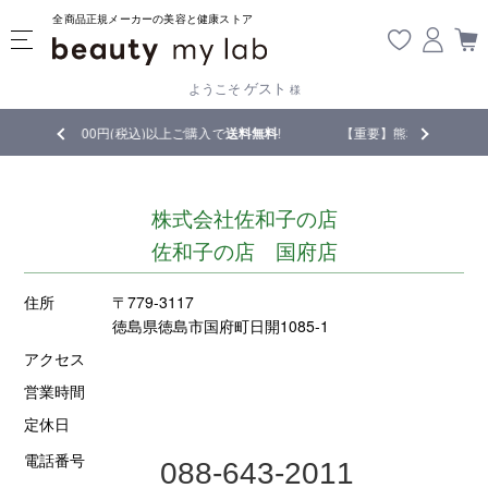
全商品正規メーカーの美容と健康ストア
ゲスト
ようこそ
様
00円(税込)以上ご購入で
送料無料
!
【重要】熊本地震の影響により遅延が生
株式会社佐和子の店
佐和子の店 国府店
住所
〒779-3117
徳島県徳島市国府町日開1085-1
アクセス
営業時間
定休日
電話番号
088-643-2011