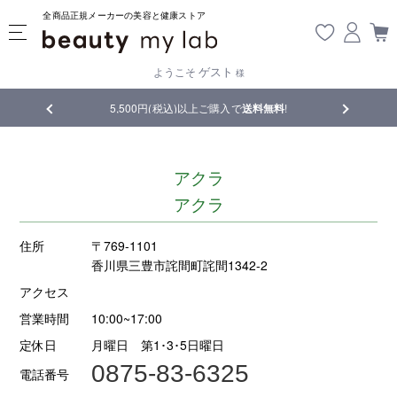
全商品正規メーカーの美容と健康ストア
ゲスト
ようこそ
様
5,500円(税込)以上ご購入で
送料無料
!
【重要】熊本地震
アクラ
アクラ
住所
〒769-1101
香川県三豊市詫間町詫間1342-2
アクセス
営業時間
10:00~17:00
定休日
月曜日 第1･3･5日曜日
0875-83-6325
電話番号