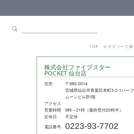
ます
全商品正規メーカー流通商品
TOP
カテゴリーか
TOP
カテゴリーで探
株式会社ファイブスター
POCKET 仙台店
住所
〒980-0014
宮城県仙台市青葉区本町3-2-1ハーフ
ムーンビルB1階
アクセス
営業時間
9時～21時（最終受付20時半）
定休日
不定休
0223-93-7702
電話番号