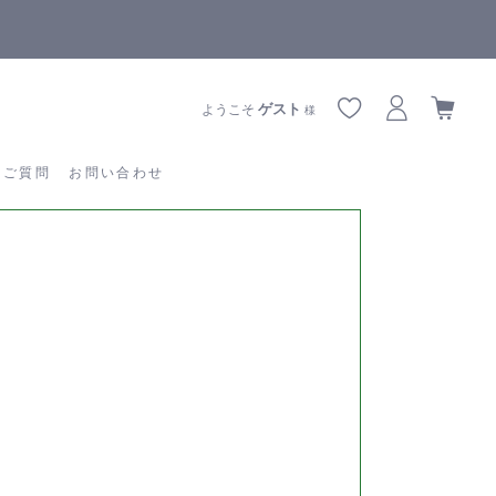
【重要】熊本地震の影響によりお届けに遅延が生じております
あるご質問
お問い合わせ
ゲスト
ようこそ
様
るご質問
お問い合わせ