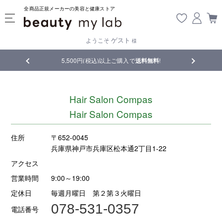
全商品正規メーカーの美容と健康ストア
ゲスト
ようこそ
様
品
5,500円(税込)以上ご購入で
送料無料
!
【重要】熊
Hair Salon Compas
Hair Salon Compas
住所
〒652-0045
兵庫県神戸市兵庫区松本通2丁目1-22
アクセス
営業時間
9:00～19:00
定休日
毎週月曜日 第２第３火曜日
078-531-0357
電話番号