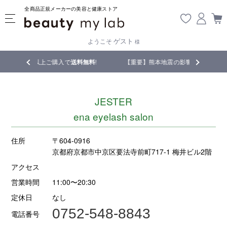
全商品正規メーカーの美容と健康ストア
ゲスト
ようこそ
様
込)以上ご購入で
送料無料
!
【重要】熊本地震の影響により遅延が生じており
JESTER
ena eyelash salon
住所
〒604-0916
京都府京都市中京区要法寺前町717-1 梅井ビル2階
アクセス
営業時間
11:00〜20:30
定休日
なし
0752-548-8843
電話番号