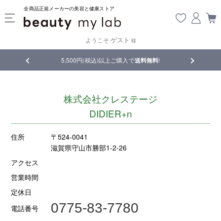
全商品正規メーカーの美容と健康ストア
ゲスト
ようこそ
様
品
5,500円(税込)以上ご購入で
送料無料
!
【重要】熊
株式会社クレステージ
DIDIER+n
住所
〒524-0041
滋賀県守山市勝部1-2-26
アクセス
営業時間
定休日
0775-83-7780
電話番号