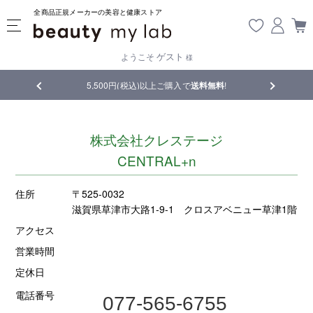
全商品正規メーカーの美容と健康ストア
ゲスト
ようこそ
様
5,500円(税込)以上ご購入で
送料無料
!
【重要】熊本
株式会社クレステージ
CENTRAL+n
住所
〒525-0032
滋賀県草津市大路1-9-1 クロスアベニュー草津1階
アクセス
営業時間
定休日
電話番号
077-565-6755