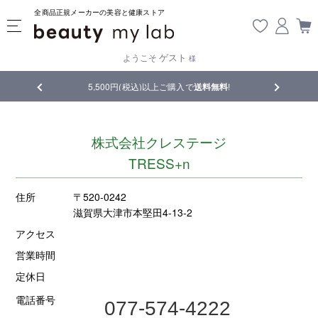
全商品正規メーカーの美容と健康ストア
ゲスト
ようこそ
様
品
5,500円(税込)以上ご購入で
送料無料
!
【重要】熊
株式会社クレステージ
TRESS+n
住所
〒520-0242
滋賀県大津市本堅田4-13-2
アクセス
営業時間
定休日
電話番号
077-574-4222