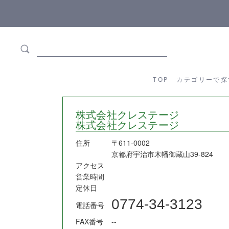
ます
全商品正規メーカー流通商品
TOP
カテゴリーか
TOP
カテゴリーで探
株式会社クレステージ
株式会社クレステージ
住所
〒611-0002
京都府宇治市木幡御蔵山39‐824
アクセス
営業時間
定休日
0774-34-3123
電話番号
FAX番号
--