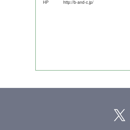
HP
http://b-and-c.jp/