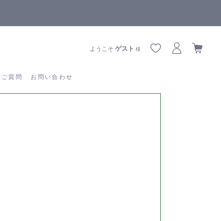
【重要】熊本地震の影響によりお届けに遅延が生じております
あるご質問
お問い合わせ
ゲスト
ようこそ
様
るご質問
お問い合わせ