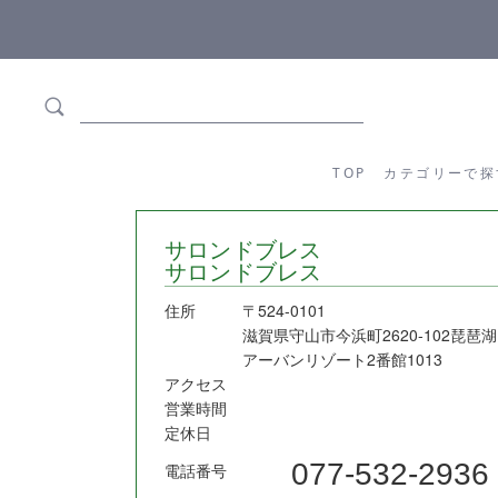
ます
全商品正規メーカー流通商品
TOP
カテゴリーか
TOP
カテゴリーで探
サロンドブレス
サロンドブレス
住所
〒524-0101
滋賀県守山市今浜町2620-102琵琶湖
アーバンリゾート2番館1013
アクセス
営業時間
定休日
077-532-2936
電話番号