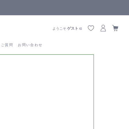
【重要】熊本地震の影響によりお届けに遅延が生じております
あるご質問
お問い合わせ
ゲスト
ようこそ
様
るご質問
お問い合わせ