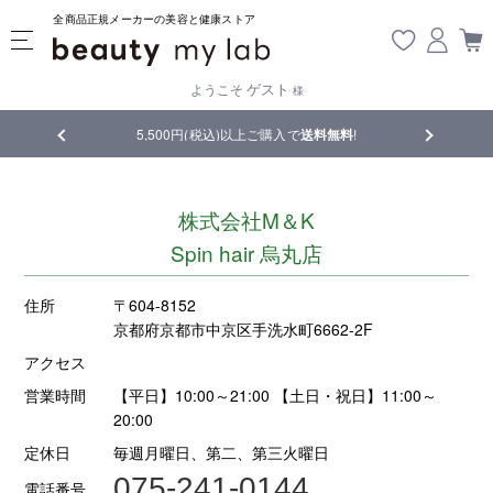
全商品正規メーカーの美容と健康ストア
ゲスト
ようこそ
様
5,500円(税込)以上ご購入で
送料無料
!
【重要】熊本地震の
株式会社M＆K
Spin hair 烏丸店
住所
〒604-8152
京都府京都市中京区手洗水町6662-2F
アクセス
営業時間
【平日】10:00～21:00 【土日・祝日】11:00～
20:00
定休日
毎週月曜日、第二、第三火曜日
075-241-0144
電話番号