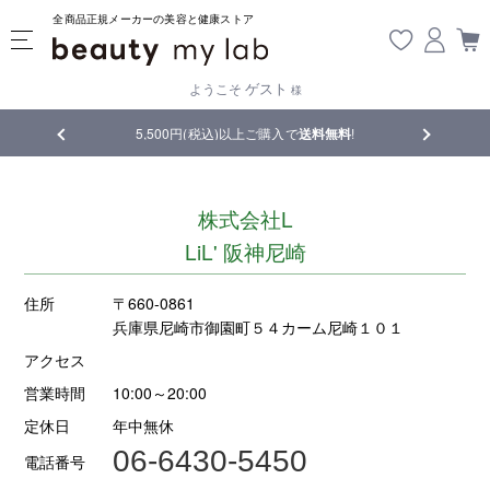
全商品正規メーカーの美容と健康ストア
ゲスト
ようこそ
様
品
5,500円(税込)以上ご購入で
送料無料
!
【重要】熊
株式会社L
LiL' 阪神尼崎
住所
〒660-0861
兵庫県尼崎市御園町５４カーム尼崎１０１
アクセス
営業時間
10:00～20:00
定休日
年中無休
06-6430-5450
電話番号