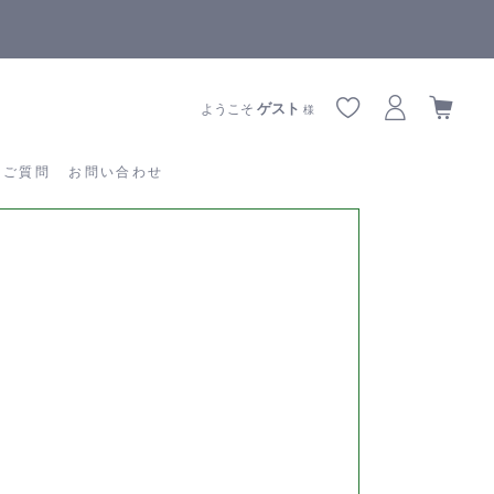
【重要】熊本地震の影響によりお届けに遅延が生じております
あるご質問
お問い合わせ
ゲスト
ようこそ
様
るご質問
お問い合わせ