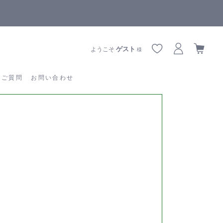
【重要】熊本地震の影響によりお届けに遅延が生じております
あるご質問
お問い合わせ
ゲスト
ようこそ
様
るご質問
お問い合わせ