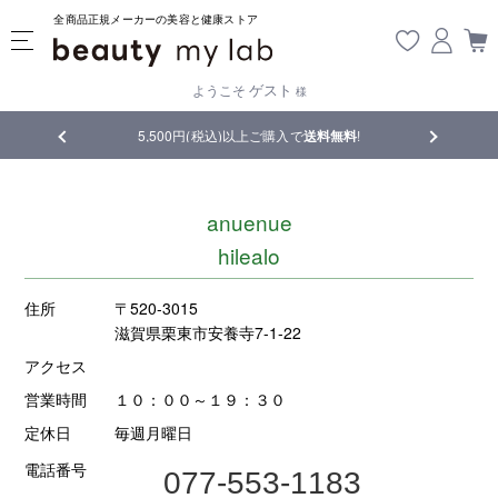
全商品正規メーカーの美容と健康ストア
ゲスト
ようこそ
様
5,500円(税込)以上ご購入で
送料無料
!
【重要】熊本地震の
anuenue
hilealo
住所
〒520-3015
滋賀県栗東市安養寺7-1-22
アクセス
営業時間
１０：００～１９：３０
定休日
毎週月曜日
電話番号
077-553-1183