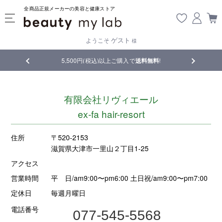
全商品正規メーカーの美容と健康ストア
ゲスト
ようこそ
様
品
5,500円(税込)以上ご購入で
送料無料
!
【重要】熊
有限会社リヴィエール
ex-fa hair-resort
住所
〒520-2153
滋賀県大津市一里山２丁目1-25
アクセス
営業時間
平 日/am9:00〜pm6:00 土日祝/am9:00〜pm7:00
定休日
毎週月曜日
電話番号
077-545-5568