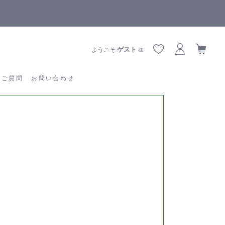
【重要】熊本地震の影響によりお届けに遅延が生じております
あるご質問
お問い合わせ
ゲスト
ようこそ
様
るご質問
お問い合わせ