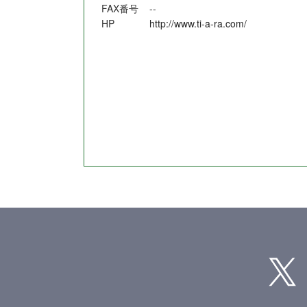
FAX番号
--
HP
http://www.ti-a-ra.com/