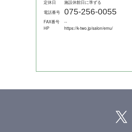
定休日
施設休館日に準ずる
075-256-0055
電話番号
FAX番号
--
HP
https://k-two.jp/salon/emu/