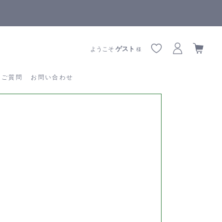
【重要】熊本地震の影響によりお届けに遅延が生じております
あるご質問
お問い合わせ
ゲスト
ようこそ
様
るご質問
お問い合わせ