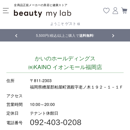
全商品正規メーカーの美容と健康ストア
ゲスト
ようこそ
様
品
5,500円(税込)以上ご購入で
送料無料
!
【重要】熊
かいのホールディングス
㈱KAINO イオンモール福岡店
住所
〒811-2303
福岡県糟屋郡粕屋町酒殿字老ノ木１９２－１－１Ｆ
アクセス
営業時間
10:00～20:00
定休日
テナント休館日
092-403-0208
電話番号