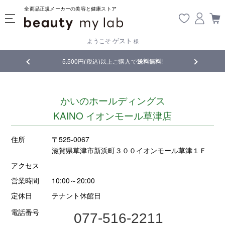
全商品正規メーカーの美容と健康ストア
ゲスト
ようこそ
様
品
5,500円(税込)以上ご購入で
送料無料
!
【重要】熊
かいのホールディングス
KAINO イオンモール草津店
住所
〒525-0067
滋賀県草津市新浜町３００イオンモール草津１Ｆ
アクセス
営業時間
10:00～20:00
定休日
テナント休館日
電話番号
077-516-2211