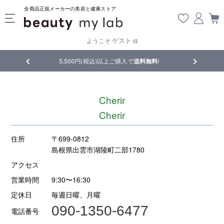
全商品正規メーカーの美容と健康ストア
ゲスト
ようこそ
様
5,500円(税込)以上ご購入で
送料無料
!
【重要】熊本地震の
Cherir
Cherir
住所
〒699-0812
島根県出雲市湖陵町二部1780
アクセス
営業時間
9:30〜16:30
定休日
毎週日曜、月曜
090-1350-6477
電話番号