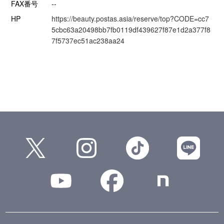
FAX番号
--
HP
https://beauty.postas.asia/reserve/top?CODE=cc7
5cbc63a20498bb7fb0119df439627f87e1d2a377f8
7f5737ec51ac238aa24