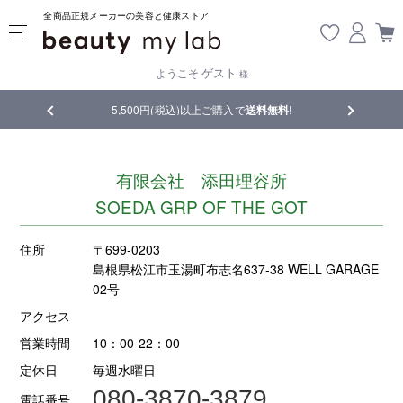
全商品正規メーカーの美容と健康ストア
ゲスト
ようこそ
様
品
5,500円(税込)以上ご購入で
送料無料
!
【重要】熊
有限会社 添田理容所
SOEDA GRP OF THE GOT
住所
〒699-0203
島根県松江市玉湯町布志名637-38 WELL GARAGE
02号
アクセス
営業時間
10：00-22：00
定休日
毎週水曜日
080-3870-3879
電話番号