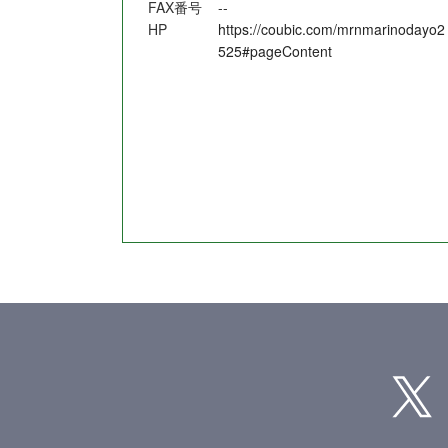
FAX番号
--
HP
https://coubic.com/mrnmarinodayo2
525#pageContent