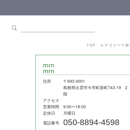
ます
全商品正規メーカー流通商品
TOP
カテゴリーか
TOP
カテゴリーで探
mrn
mrn
住所
〒693-0001
島根県出雲市今市町新町743‐19 2
階
アクセス
営業時間
9:00〜18:00
定休日
月曜日
050-8894-4598
電話番号