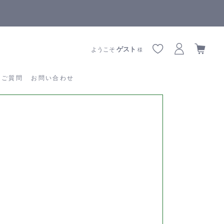
【重要】熊本地震の影響によりお届けに遅延が生じております
あるご質問
お問い合わせ
ゲスト
ようこそ
様
るご質問
お問い合わせ