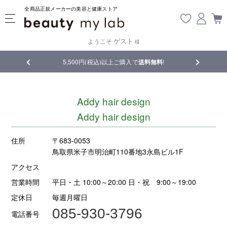
全商品正規メーカーの美容と健康ストア
ゲスト
ようこそ
様
品
5,500円(税込)以上ご購入で
送料無料
!
【重要】熊
Addy hair design
Addy hair design
住所
〒683-0053
鳥取県米子市明治町110番地3永島ビル1F
アクセス
営業時間
平日・土 10:00～20:00 日・祝 9:00～19:00
定休日
毎週月曜日
085-930-3796
電話番号