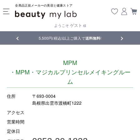
全商品正規メーカーの美容と健康ストア
ゲスト
ようこそ
様
5,500円(税込)以上ご購入で
送料無料
!
【重要】熊本地震
MPM
・MPM・マジカルプリンセルメイキングルー
ム
住所
〒693-0004
島根県出雲市渡橋町1222
アクセス
営業時間
定休日