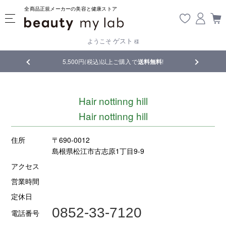
全商品正規メーカーの美容と健康ストア
ゲスト
ようこそ
様
5,500円(税込)以上ご購入で
送料無料
!
【重要】熊本地震の
Hair nottinng hill
Hair nottinng hill
住所
〒690-0012
島根県松江市古志原1丁目9-9
アクセス
営業時間
定休日
0852-33-7120
電話番号