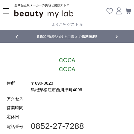
全商品正規メーカーの美容と健康ストア
ゲスト
ようこそ
様
品
5,500円(税込)以上ご購入で
送料無料
!
【重要】熊
COCA
COCA
住所
〒690-0823
島根県松江市西川津町4099
アクセス
営業時間
定休日
0852-27-7288
電話番号