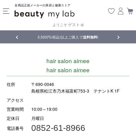
全商品正規メーカーの美容と健康ストア
ゲスト
ようこそ
様
品
5,500円(税込)以上ご購入で
送料無料
!
【重要】熊
hair salon aimee
hair salon aimee
住所
〒690-0046
島根県松江市乃木福富町753-3 テナントK 1F
アクセス
営業時間
10:00～19:00
定休日
月曜日
0852-61-8966
電話番号