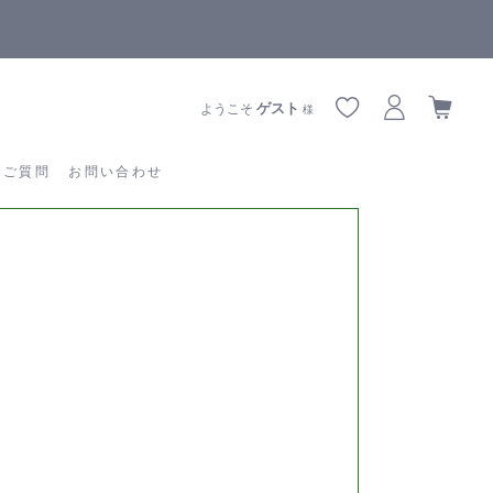
【重要】熊本地震の影響によりお届けに遅延が生じております
あるご質問
お問い合わせ
ゲスト
ようこそ
様
るご質問
お問い合わせ