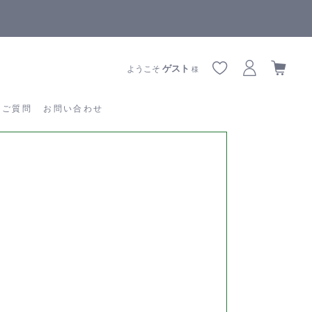
【重要】熊本地震の影響によりお届けに遅延が生じております
あるご質問
お問い合わせ
ゲスト
ようこそ
様
るご質問
お問い合わせ