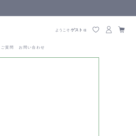
【重要】熊本地震の影響によりお届けに遅延が生じております
あるご質問
お問い合わせ
ゲスト
ようこそ
様
るご質問
お問い合わせ