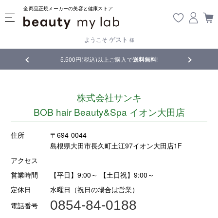
全商品正規メーカーの美容と健康ストア
ゲスト
ようこそ
様
品
5,500円(税込)以上ご購入で
送料無料
!
【重要】熊
株式会社サンキ
BOB hair Beauty&Spa イオン大田店
住所
〒694-0044
島根県大田市長久町土江97イオン大田店1F
アクセス
営業時間
【平日】9:00～ 【土日祝】9:00～
定休日
水曜日（祝日の場合は営業）
0854-84-0188
電話番号