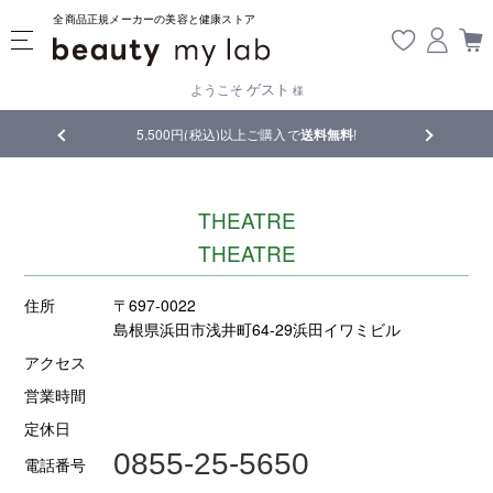
全商品正規メーカーの美容と健康ストア
ゲスト
ようこそ
様
5,500円(税込)以上ご購入で
送料無料
!
【重要】熊本
THEATRE
THEATRE
住所
〒697-0022
島根県浜田市浅井町64-29浜田イワミビル
アクセス
営業時間
定休日
0855-25-5650
電話番号